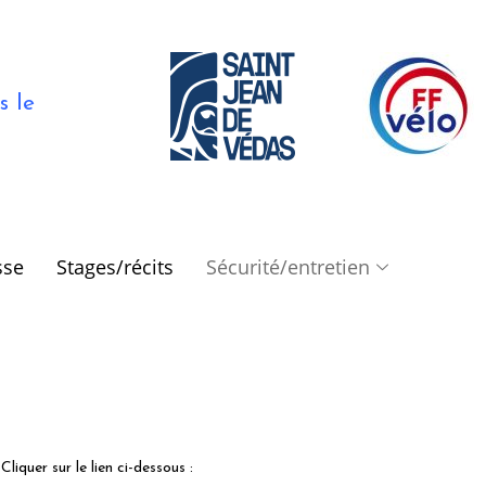
s le
sse
Stages/récits
Sécurité/entretien
Cliquer sur le lien ci-dessous :