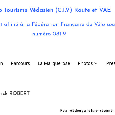
o Tourisme Védasien (C.T.V) Route et VAE
t affilié à la Fédération Française de Vélo sou
numéro 08119
on
Parcours
La Marquerose
Photos
Pre
trick ROBERT
Pour télécharger le livret sécurité : 