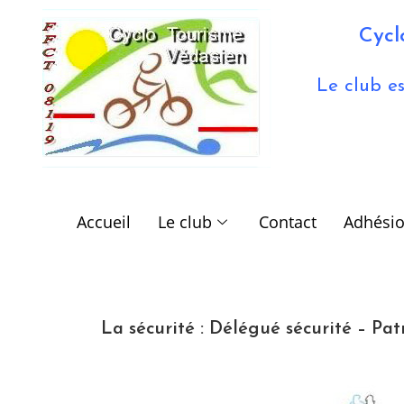
Cycl
Le club es
Accueil
Le club
Contact
Adhési
La sécurité : Délégué
sécurité – Pa